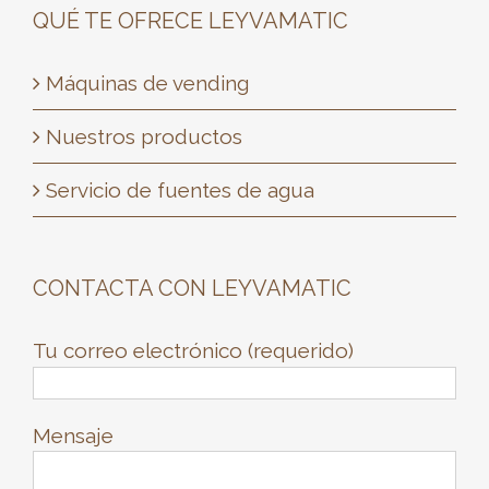
consultar
QUÉ TE OFRECE LEYVAMATIC
una
guÃ­
Máquinas de vending
a
Nuestros productos
que
reÃºna
Servicio de fuentes de agua
Ãºnicamente
operadores
autorizados
CONTACTA CON LEYVAMATIC
y
opciones
Tu correo electrónico (requerido)
de
pago
seguras.
Mensaje
AsÃ­
podrÃ¡s