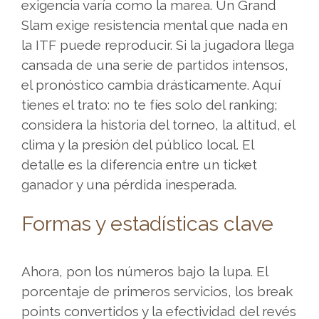
a
exigencia varía como la marea. Un Grand
jugar
Slam exige resistencia mental que nada en
con
la ITF puede reproducir. Si la jugadora llega
un
cansada de una serie de partidos intensos,
presupuesto
el pronóstico cambia drásticamente. Aquí
reducido,
tienes el trato: no te fíes solo del ranking;
consulta
considera la historia del torneo, la altitud, el
esta
clima y la presión del público local. El
guÃ­
detalle es la diferencia entre un ticket
a
ganador y una pérdida inesperada.
sobre
Formas y estadísticas clave
casinos
online
con
Ahora, pon los números bajo la lupa. El
depÃ³sito
porcentaje de primeros servicios, los break
mÃ­
points convertidos y la efectividad del revés