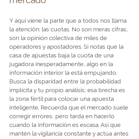
mercado
en
privacidad,
Y aquí viene la parte que a todos nos llama
rapidez
la atención: las cuotas. No son meras cifras,
en
son la opinión colectiva de miles de
los
operadores y apostadores. Si notas que la
retiros
casa de apuestas baja la cuota de una
y
jugadora inesperadamente, algo en la
una
información interior la está empujando.
experiencia
Busca la disparidad entre la probabilidad
de
implícita y tu propio análisis; esa brecha es
usuario
la zona fértil para colocar una apuesta
mÃ¡s
inteligente. Recuerda que el mercado suele
Ã¡gil.
corregir errores, pero tarda en hacerlo
Es
cuando la información es escasa. Así que
un
mantén la vigilancia constante y actúa antes
recurso