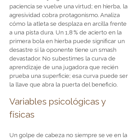
antes
paciencia se vuelve una virtud; en hierba, la
de
agresividad cobra protagonismo. Analiza
elegir
cómo la atleta se desplaza en arcilla frente
un
a una pista dura. Un 1,8 % de acierto en la
casino
primera bola en hierba puede significar un
online
desastre si la oponente tiene un smash
en
devastador. No subestimes la curva de
EspaÃ±a.
aprendizaje de una jugadora que recién
prueba una superficie; esa curva puede ser
Si
la llave que abra la puerta del beneficio.
buscas
informaciÃ³n
Variables psicológicas y
actualizada
sobre
físicas
plataformas
de
Un golpe de cabeza no siempre se ve en la
juego