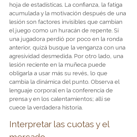
hoja de estadísticas. La confianza, la fatiga
con
acumulada y la motivación después de una
criptomonedas,
lesión son factores invisibles que cambian
esta
el juego como un huracán de repente. Si
guÃ­
una jugadora perdió por poco en la ronda
a
anterior, quizá busque la venganza con una
sobre
agresividad desmedida. Por otro lado, una
mejores
lesión reciente en la muñeca puede
casinos
obligarla a usar más su revés, lo que
crypto
cambia la dinámica del punto. Observa el
sin
lenguaje corporal en la conferencia de
KYC
prensa y en los calentamientos; allí se
en
cuece la verdadera historia.
EspaÃ±a
reÃºne
Interpretar las cuotas y el
opciones
enfocadas