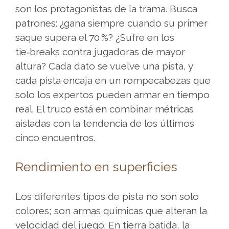
nimo
.
son los protagonistas de la trama. Busca
EncontrarÃ¡s
patrones: ¿gana siempre cuando su primer
informaciÃ³n
saque supera el 70 %? ¿Sufre en los
Ãºtil
tie‑breaks contra jugadoras de mayor
sobre
altura? Cada dato se vuelve una pista, y
importes
cada pista encaja en un rompecabezas que
de
solo los expertos pueden armar en tiempo
ingreso,
real. El truco está en combinar métricas
mÃ©todos
aisladas con la tendencia de los últimos
de
cinco encuentros.
pago
y
Rendimiento en superficies
aspectos
que
Los diferentes tipos de pista no son solo
conviene
colores; son armas químicas que alteran la
revisar
velocidad del juego. En tierra batida, la