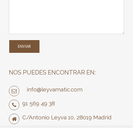
comparar
plataformas,
conocer
sus
ventajas
y
elegir
la
alternativa
NOS PUEDES ENCONTRAR EN:
que
mejor
info@leyvamatic.com
se
91 569 49 38
adapte
a
C/Antonio Leyva 10, 28019 Madrid
tus
preferencias