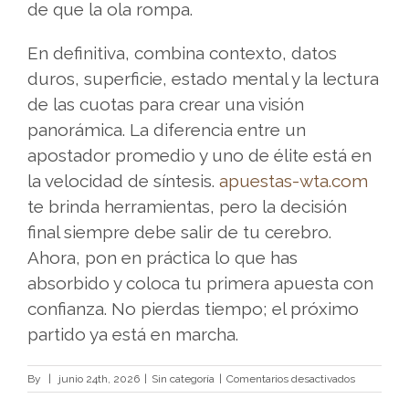
de que la ola rompa.
Ãºtil
para
En definitiva, combina contexto, datos
conocer
duros, superficie, estado mental y la lectura
las
de las cuotas para crear una visión
principales
panorámica. La diferencia entre un
alternativas
apostador promedio y uno de élite está en
disponibles
la velocidad de síntesis.
apuestas-wta.com
y
te brinda herramientas, pero la decisión
comparar
final siempre debe salir de tu cerebro.
sus
Ahora, pon en práctica lo que has
caracterÃ­
absorbido y coloca tu primera apuesta con
sticas
confianza. No pierdas tiempo; el próximo
antes
partido ya está en marcha.
de
elegir
en
By
|
junio 24th, 2026
|
Sin categoría
|
Comentarios desactivados
Qué
una