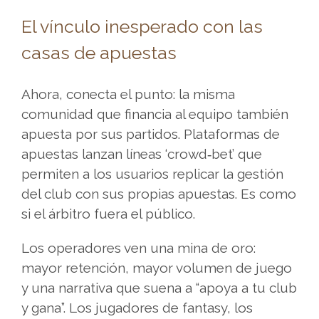
revisar
antes
El vínculo inesperado con las
de
casas de apuestas
elegir
un
Ahora, conecta el punto: la misma
casino
comunidad que financia al equipo también
online
apuesta por sus partidos. Plataformas de
en
apuestas lanzan líneas ‘crowd‑bet’ que
EspaÃ±a.
permiten a los usuarios replicar la gestión
del club con sus propias apuestas. Es como
Si
si el árbitro fuera el público.
buscas
informaciÃ³n
Los operadores ven una mina de oro:
actualizada
mayor retención, mayor volumen de juego
sobre
y una narrativa que suena a “apoya a tu club
plataformas
y gana”. Los jugadores de fantasy, los
de