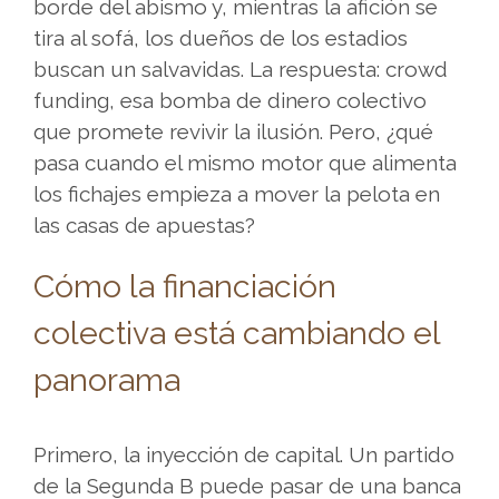
empezar
borde del abismo y, mientras la afición se
a
tira al sofá, los dueños de los estadios
jugar
buscan un salvavidas. La respuesta: crowd
con
funding, esa bomba de dinero colectivo
un
que promete revivir la ilusión. Pero, ¿qué
presupuesto
pasa cuando el mismo motor que alimenta
reducido,
los fichajes empieza a mover la pelota en
consulta
las casas de apuestas?
esta
Cómo la financiación
guÃ­
a
colectiva está cambiando el
sobre
panorama
casinos
online
con
Primero, la inyección de capital. Un partido
depÃ³sito
de la Segunda B puede pasar de una banca