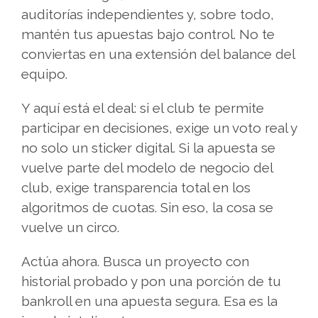
auditorías independientes y, sobre todo,
recurso
mantén tus apuestas bajo control. No te
Ãºtil
conviertas en una extensión del balance del
para
equipo.
conocer
las
Y aquí está el deal: si el club te permite
principales
participar en decisiones, exige un voto real y
alternativas
no solo un sticker digital. Si la apuesta se
disponibles
vuelve parte del modelo de negocio del
y
club, exige transparencia total en los
comparar
algoritmos de cuotas. Sin eso, la cosa se
sus
vuelve un circo.
caracterÃ­
sticas
Actúa ahora. Busca un proyecto con
antes
historial probado y pon una porción de tu
de
bankroll en una apuesta segura. Esa es la
elegir