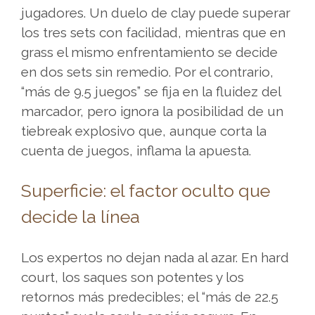
mÃ­
jugadores. Un duelo de clay puede superar
nimo
.
los tres sets con facilidad, mientras que en
EncontrarÃ¡s
grass el mismo enfrentamiento se decide
informaciÃ³n
en dos sets sin remedio. Por el contrario,
Ãºtil
“más de 9.5 juegos” se fija en la fluidez del
sobre
marcador, pero ignora la posibilidad de un
importes
tiebreak explosivo que, aunque corta la
de
cuenta de juegos, inflama la apuesta.
ingreso,
mÃ©todos
Superficie: el factor oculto que
de
decide la línea
pago
y
Los expertos no dejan nada al azar. En hard
aspectos
court, los saques son potentes y los
que
retornos más predecibles; el “más de 22.5
conviene