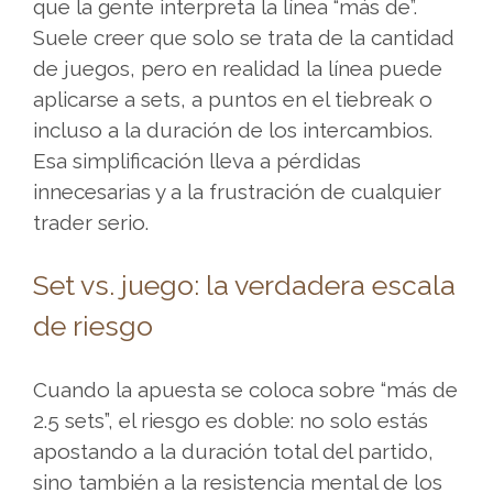
empezar
que la gente interpreta la línea “más de”.
a
Suele creer que solo se trata de la cantidad
jugar
de juegos, pero en realidad la línea puede
con
aplicarse a sets, a puntos en el tiebreak o
un
incluso a la duración de los intercambios.
presupuesto
Esa simplificación lleva a pérdidas
reducido,
innecesarias y a la frustración de cualquier
consulta
trader serio.
esta
guÃ­
Set vs. juego: la verdadera escala
a
de riesgo
sobre
casinos
Cuando la apuesta se coloca sobre “más de
online
2.5 sets”, el riesgo es doble: no solo estás
con
apostando a la duración total del partido,
depÃ³sito
sino también a la resistencia mental de los