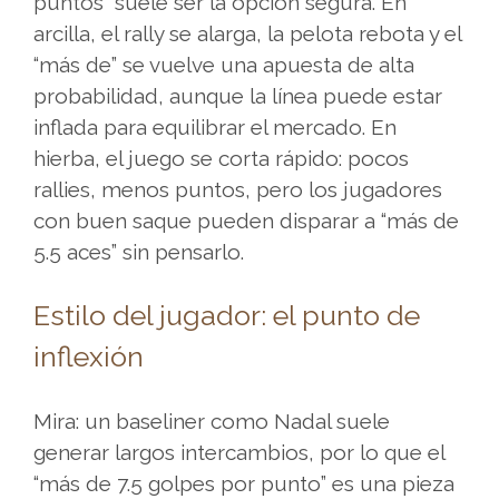
puntos” suele ser la opción segura. En
revisar
arcilla, el rally se alarga, la pelota rebota y el
antes
“más de” se vuelve una apuesta de alta
de
probabilidad, aunque la línea puede estar
elegir
inflada para equilibrar el mercado. En
un
hierba, el juego se corta rápido: pocos
casino
rallies, menos puntos, pero los jugadores
online
con buen saque pueden disparar a “más de
en
5.5 aces” sin pensarlo.
EspaÃ±a.
Si
Estilo del jugador: el punto de
buscas
inflexión
informaciÃ³n
actualizada
Mira: un baseliner como Nadal suele
sobre
generar largos intercambios, por lo que el
plataformas
“más de 7.5 golpes por punto” es una pieza
de