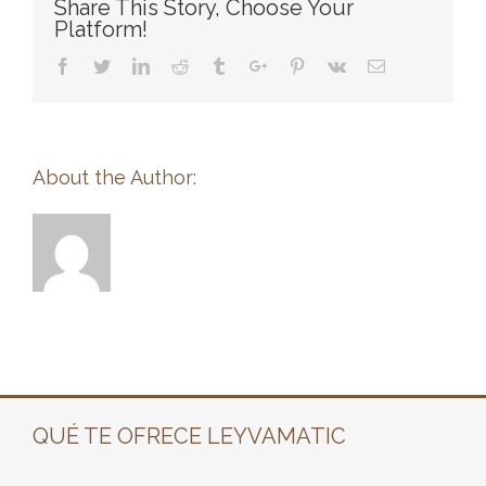
Share This Story, Choose Your
Diferencia
una
Platform!
a
Considerar
plataforma.
Facebook
Twitter
Linkedin
Reddit
Tumblr
Google+
Pinterest
Vk
Email
Si
buscas
informaciÃ³n
About the Author:
actualizada
sobre
los
casinos
con
Paysafecard
legales
en
QUÉ TE OFRECE LEYVAMATIC
EspaÃ±a
,
es