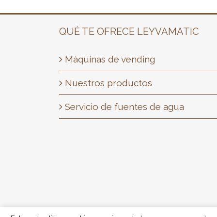
reÃºne
opciones
enfocadas
QUÉ TE OFRECE LEYVAMATIC
en
privacidad,
Máquinas de vending
rapidez
en
Nuestros productos
los
Servicio de fuentes de agua
retiros
y
una
experiencia
de
usuario
mÃ¡s
Ã¡gil.