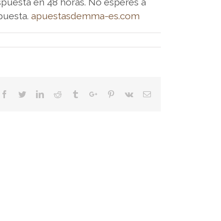
puesta en 48 horas. No esperes a
puesta.
apuestasdemma-es.com
Facebook
Twitter
Linkedin
Reddit
Tumblr
Google+
Pinterest
Vk
Email