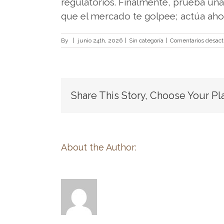
plataformas
regulatorios. Finalmente, prueba un
de
que el mercado te golpee; actúa ahor
juego
con
By
|
junio 24th, 2026
|
Sin categoría
|
Comentarios desact
criptomonedas,
esta
guÃ­
Share This Story, Choose Your Pl
a
sobre
mejores
casinos
About the Author:
crypto
sin
KYC
en
EspaÃ±a