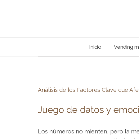
Inicio
Vending m
Análisis de los Factores Clave que Af
Si
Juego de datos y emoc
buscas
plataformas
Los números no mienten, pero la ment
fiables