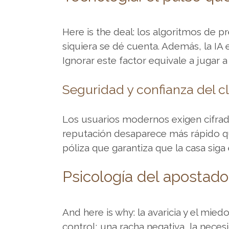
depÃ³sito
mÃ­
Here is the deal: los algoritmos de 
nimo
.
siquiera se dé cuenta. Además, la IA
EncontrarÃ¡s
Ignorar este factor equivale a jugar a
informaciÃ³n
Ãºtil
Seguridad y confianza del cl
sobre
importes
de
Los usuarios modernos exigen cifrado
ingreso,
reputación desaparece más rápido qu
mÃ©todos
póliza que garantiza que la casa siga 
de
Psicología del apostado
pago
y
aspectos
And here is why: la avaricia y el mie
que
control; una racha negativa, la nece