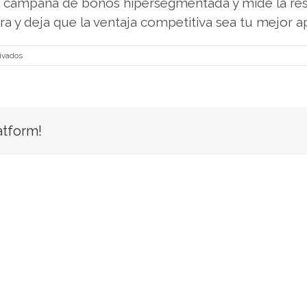
a campaña de bonos hipersegmentada y mide la res
a y deja que la ventaja competitiva sea tu mejor a
en
ivados
Análisis
de
los
Factores
Clave
atform!
que
Afectan
las
Apuestas