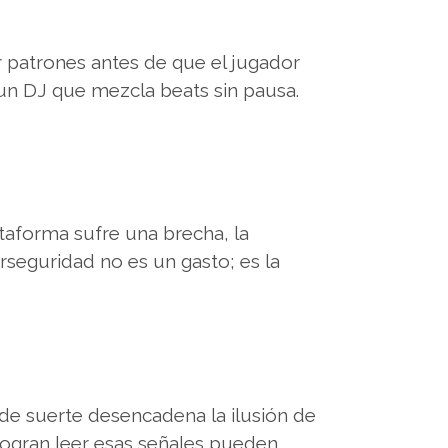
r patrones antes de que el jugador
 un DJ que mezcla beats sin pausa.
ataforma sufre una brecha, la
seguridad no es un gasto; es la
e de suerte desencadena la ilusión de
logran leer esas señales pueden