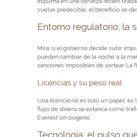
espuma en una cerveza recién tirada.
para
vuelve predecible, el beneficio se de
empezar
a
Entorno regulatorio: la
jugar
con
un
Mira: si el gobierno decide subir i
presupuesto
pueden cambiar de la noche a la ma
reducido,
sanciones imposibles de sortear. La fl
consulta
esta
Licencias y su peso real
guÃ­
a
Una licencia no es solo un papel; es l
sobre
flujo de dinero se estanca como tráfic
casinos
Everest sin oxígeno.
online
con
Tecnología: el pulso que